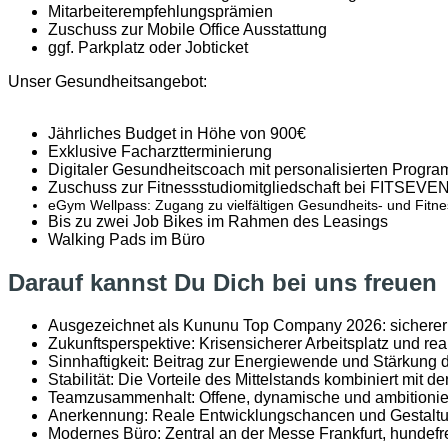
Mitarbeiterempfehlungsprämien
Zuschuss zur
Mobile Office Ausstattung
ggf. Parkplatz
oder Jobticket
Unser Gesundheitsangebot:
Jährliches Budget in Höhe von 900€
Exklusive Facharztterminierung
Digitaler Gesundheitscoach mit personalisierten Progr
Zuschuss zur Fitnessstudiomitgliedschaft bei FITSE
eGym Wellpass: Zugang zu vielfältigen Gesundheits- und Fitn
Bis zu zwei Job Bikes im Rahmen des Leasings
Walking Pads im Büro
Darauf kannst Du Dich bei uns freuen
Ausgezeichnet als Kununu Top Company 2026:
sicherer
Zukunftsperspektive
: Krisensicherer Arbeitsplatz und re
Sinnhaftigkeit: Beitrag zur Energiewende und Stärkung
Stabilität: Die Vorteile des Mittelstands kombiniert mit d
Teamzusammenhalt: Offene, dynamische und ambitionier
Anerkennung: Reale Entwicklungschancen und Gestaltu
Modernes Büro: Zentral an der Messe Frankfurt, hundefr