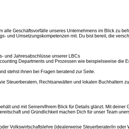
m alle Geschäftsvorfälle unseres Unternehmens im Blick zu beha
gs- und Umsetzungskompetenzen mit. Du bist bereit, die versc
tals- und Jahresabschlüsse unserer LBCs
counting Departments und Prozessen wie beispielsweise die Erst
d stehst ihnen bei Fragen beratend zur Seite.
wie Steuerberatern, Rechtsanwälten und lokalen Buchhaltern 
ff behält und mit Seinem/Ihrem Blick für Details glänzt. Mit de
reitschaft und Gründlichkeit machen Dich für unser Team unerse
der Volkswirtschaftslehre (idealerweise Steuerberater/in oder Wi