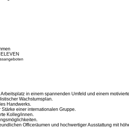
ammen
VENELEVEN
essangeboten
 Arbeitsplatz in einem spannenden Umfeld und einem motiviert
alistischer Wachstumsplan.
 des Handwerks.
er Stärke einer internationalen Gruppe.
te Kolleg/innen.
ngsmöglichkeiten.
eundlichen Officeräumen und hochwertiger Ausstattung mit höh